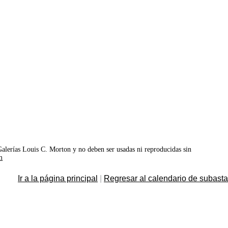
©Galerías Louis C. Morton y no deben ser usadas ni reproducidas sin
m
Ir a la página principal
|
Regresar al calendario de subast