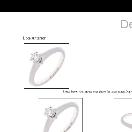
De
Lote Anterior
Please hover your mouse over photo for larger magnificati