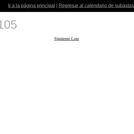
Ir a la página principal
|
Regresar al calendario de subastas
 105
Siguiente Lote