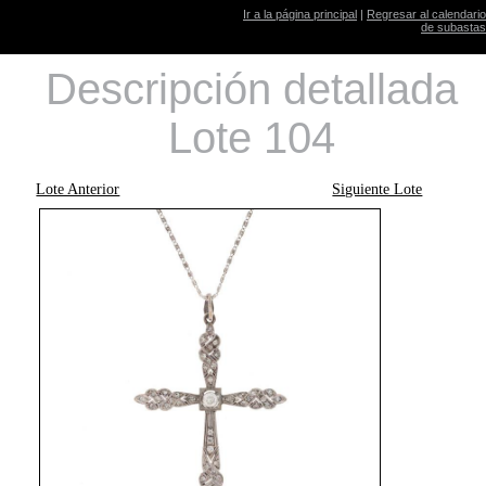
Ir a la página principal
|
Regresar al calendario
de subastas
Descripción detallada
Lote 104
Lote Anterior
Siguiente Lote