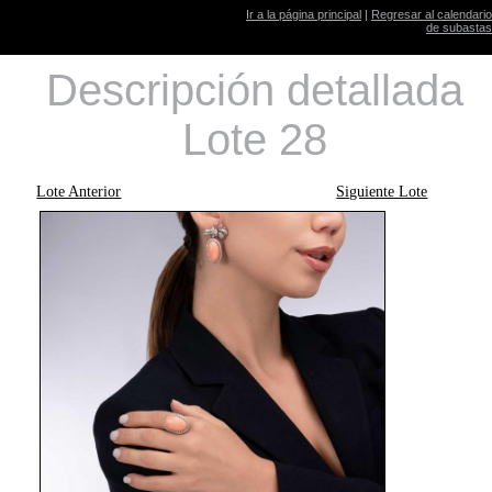
Ir a la página principal
|
Regresar al calendario
de subastas
Descripción detallada
Lote 28
Lote Anterior
Siguiente Lote