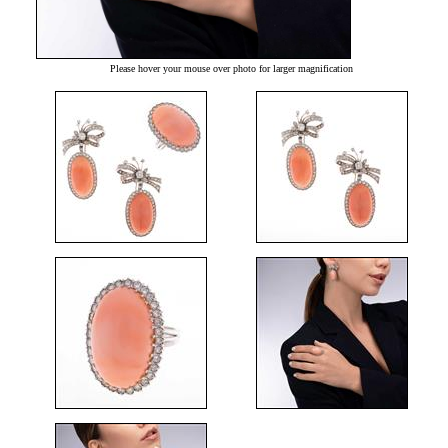
Please hover your mouse over photo for larger magnification