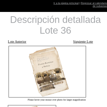
Ir a la página principal
|
Regresar al calendario
de subastas
Descripción detallada
Lote 36
Lote Anterior
Siguiente Lote
Please hover your mouse over photo for larger magnification