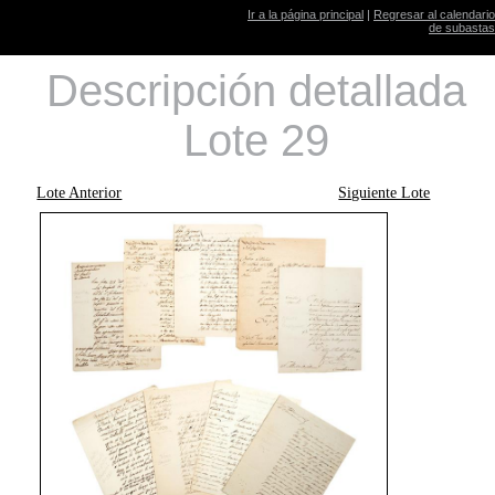
Ir a la página principal
|
Regresar al calendario
de subastas
Descripción detallada
Lote 29
Lote Anterior
Siguiente Lote