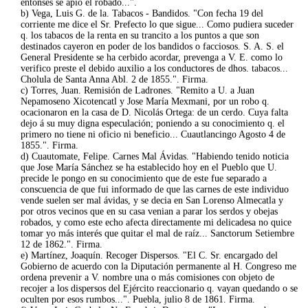
entonses se apio el robado...".
b) Vega, Luis G. de la. Tabacos - Bandidos. "Con fecha 19 del
corriente me dice el Sr. Prefecto lo que sigue... Como pudiera suceder
q. los tabacos de la renta en su trancito a los puntos a que son
destinados cayeron en poder de los bandidos o facciosos. S. A. S. el
General Presidente se ha cerbido acordar, prevenga a V. E. como lo
verifico preste el debido auxilio a los conductores de dhos. tabacos...
Cholula de Santa Anna Abl. 2 de 1855.". Firma.
c) Torres, Juan. Remisión de Ladrones. "Remito a U. a Juan
Nepamoseno Xicotencatl y Jose María Mexmani, por un robo q.
ocacionaron en la casa de D. Nicolás Ortega: de un cerdo. Cuya falta
dejo á su muy digna especulación; poniendo a su conocimiento q. el
primero no tiene ni oficio ni beneficio... Cuautlancingo Agosto 4 de
1855.". Firma.
d) Cuautomate, Felipe. Carnes Mal Ávidas. "Habiendo tenido noticia
que Jose María Sánchez se ha establecido hoy en el Pueblo que U.
precide le pongo en su conocimiento que de este fue separado a
conscuencia de que fui informado de que las carnes de este individuo
vende suelen ser mal ávidas, y se decia en San Lorenso Almecatla y
por otros vecinos que en su casa venian a parar los serdos y obejas
robados, y como este echo afecta directamente mi delicadesa no quice
tomar yo más interés que quitar el mal de raíz... Sanctorum Setiembre
12 de 1862.". Firma.
e) Martínez, Joaquín. Recoger Dispersos. "El C. Sr. encargado del
Gobierno de acuerdo con la Diputación permanente al H. Congreso me
ordena prevenir a V. nombre una o más comisiones con objeto de
recojer a los dispersos del Ejército reaccionario q. vayan quedando o se
oculten por esos rumbos...". Puebla, julio 8 de 1861. Firma.