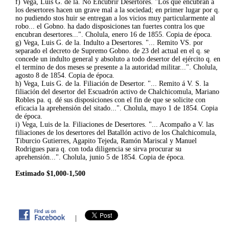
f) Vega, Luis G. de la. No Encubrir Desertores. "Los que encubran a
los desertores hacen un grave mal a la sociedad; en primer lugar por q.
no pudiendo stos huir se entregan a los vicios muy particularmente al
robo... el Gobno. ha dado disposiciones tan fuertes contra los que
encubran desertores...". Cholula, enero 16 de 1855. Copia de época.
g) Vega, Luis G. de la. Indulto a Desertores. "... Remito VS. por
separado el decreto de Supremo Gobno. de 23 del actual en el q. se
concede un indulto general y absoluto a todo desertor del ejército q. en
el termino de dos meses se presente a la autoridad militar...". Cholula,
agosto 8 de 1854. Copia de época.
h) Vega, Luis G. de la. Filiación de Desertor. "... Remito á V. S. la
filiación del desertor del Escuadrón activo de Chalchicomula, Mariano
Robles pa. q. dé sus disposiciones con el fin de que se solicite con
eficacia la aprehensión del sitado...". Cholula, mayo 1 de 1854. Copia
de época.
i) Vega, Luis de la. Filiaciones de Desertores. "... Acompaño a V. las
filiaciones de los desertores del Batallón activo de los Chalchicomula,
Tiburcio Gutierres, Agapito Tejeda, Ramón Mariscal y Manuel
Rodrigues para q. con toda diligencia se sirva procurar su
aprehensión...". Cholula, junio 5 de 1854. Copia de época.
Estimado $1,000-1,500
|