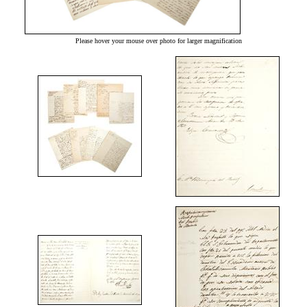
Please hover your mouse over photo for larger magnification