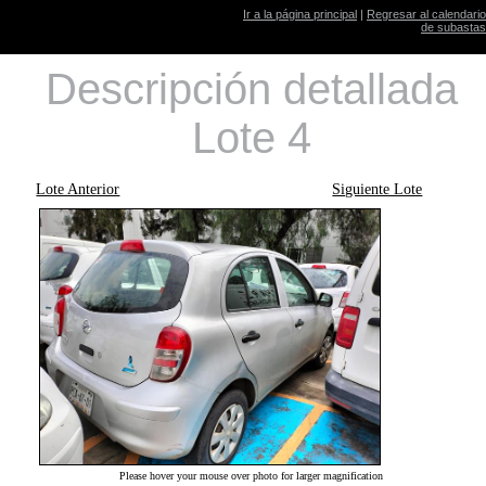
Ir a la página principal
|
Regresar al calendario
de subastas
Descripción detallada
Lote 4
Lote Anterior
Siguiente Lote
Please hover your mouse over photo for larger magnification