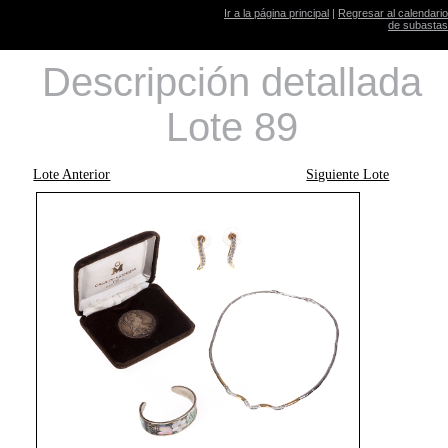
Ir a la página principal
|
Regresar al calendario
de subastas
Descripción detallada
Lote 89
Lote Anterior
Siguiente Lote