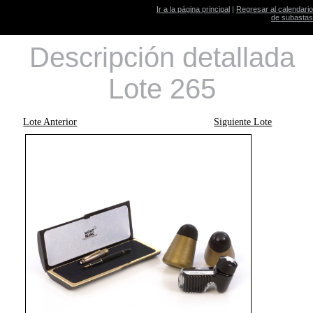
Ir a la página principal
|
Regresar al calendario
de subastas
Descripción detallada
Lote 265
Lote Anterior
Siguiente Lote