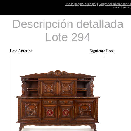
Ir a la página principal
|
Regresar al calendario
de subastas
Descripción detallada
Lote 294
Lote Anterior
Siguiente Lote