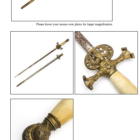
Please hover your mouse over photo for larger magnification