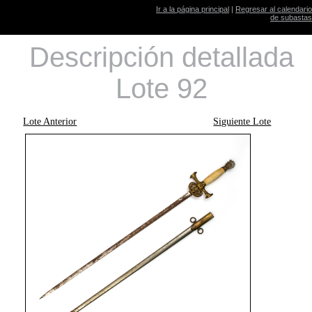
Ir a la página principal
|
Regresar al calendario
de subastas
Descripción detallada
Lote 92
Lote Anterior
Siguiente Lote