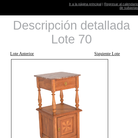
Ir a la página principal
|
Regresar al calendario
de subastas
Descripción detallada
Lote 70
Lote Anterior
Siguiente Lote