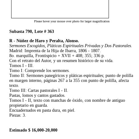
Please hover your mouse over photo for larger magnification
Subasta 790, Lote # 363
R - Núñez de Haro y Peralta, Alonso.
Sermones Escogidos, Pláticas Espirituales Privadas y Dos Pastorales.
Madrid: Imprenta de la Hija de Ibarra, 1806 - 1807.
8o. marquilla, Frontispicio + XVII + 408; 355; 336 p.
Con el retrato del Autor, y un resumen histórico de su vida.
Tomos I - III.
Tomo I: Comprende los sermones.
Tomo II: Sermones panegíricos y pláticas espirituales; punto de polilla
en margen interno, páginas 267 a la 355 con punto de polilla, afecta
texto.
Tomo III: Cartas pastorales I - II.
Pastas, lomos y cantos gastados.
Tomos I - II, texto con manchas de óxido, con nombre de antiguo
propietario en guarda.
Encuadernados en pasta dura, en piel.
Piezas: 3.
Estimado $ 16,000-20,000