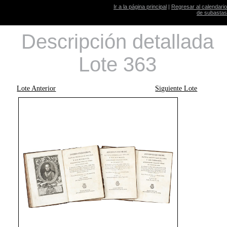
Ir a la página principal
|
Regresar al calendario
de subastas
Descripción detallada
Lote 363
Lote Anterior
Siguiente Lote