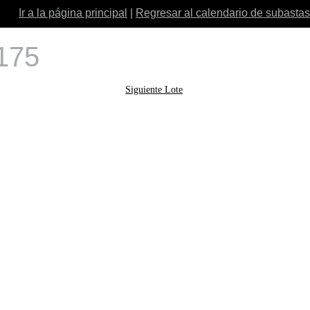
Ir a la página principal
|
Regresar al calendario de subastas
 175
Siguiente Lote