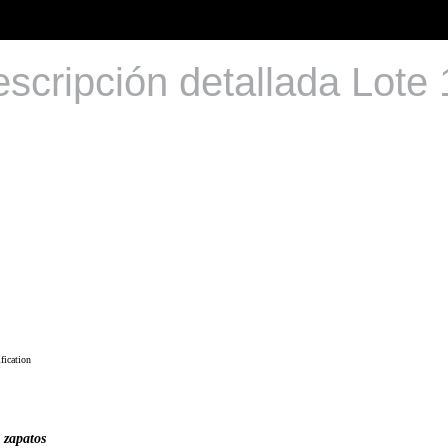
scripción detallada Lote
fication
 zapatos