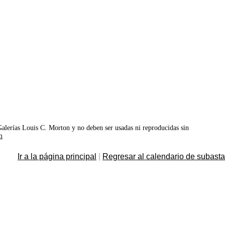
©Galerías Louis C. Morton y no deben ser usadas ni reproducidas sin
m
Ir a la página principal
|
Regresar al calendario de subast