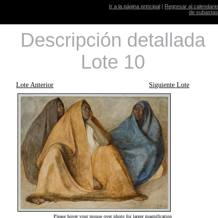
Ir a la página principal
|
Regresar al calendario
de subastas
Descripción detallada
Lote 10
Lote Anterior
Siguiente Lote
Please hover your mouse over photo for larger magnification