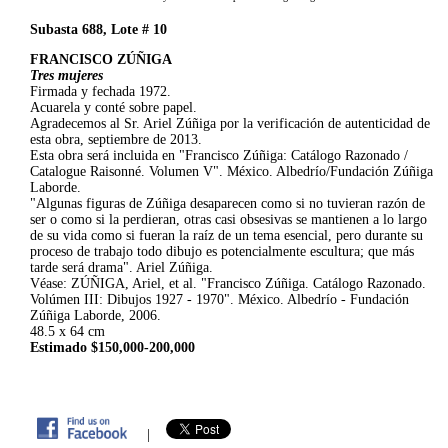
Subasta 688, Lote # 10
FRANCISCO ZÚÑIGA
Tres mujeres
Firmada y fechada 1972.
Acuarela y conté sobre papel.
Agradecemos al Sr. Ariel Zúñiga por la verificación de autenticidad de
esta obra, septiembre de 2013.
Esta obra será incluida en "Francisco Zúñiga: Catálogo Razonado /
Catalogue Raisonné. Volumen V". México. Albedrío/Fundación Zúñiga
Laborde.
"Algunas figuras de Zúñiga desaparecen como si no tuvieran razón de
ser o como si la perdieran, otras casi obsesivas se mantienen a lo largo
de su vida como si fueran la raíz de un tema esencial, pero durante su
proceso de trabajo todo dibujo es potencialmente escultura; que más
tarde será drama". Ariel Zúñiga.
Véase: ZÚÑIGA, Ariel, et al. "Francisco Zúñiga. Catálogo Razonado.
Volúmen III: Dibujos 1927 - 1970". México. Albedrío - Fundación
Zúñiga Laborde, 2006.
48.5 x 64 cm
Estimado $150,000-200,000
|