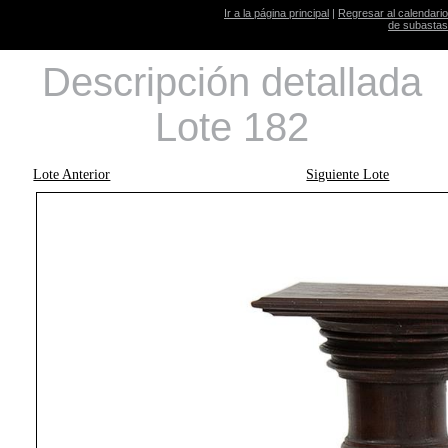
Ir a la página principal
|
Regresar al calendario
de subastas
Descripción detallada
Lote 182
Lote Anterior
Siguiente Lote