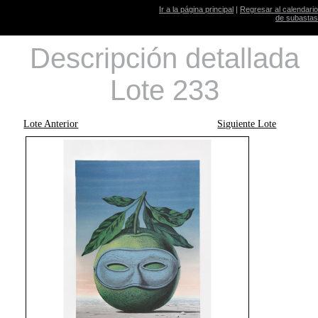
Ir a la página principal
|
Regresar al calendario
de subastas
Descripción detallada
Lote 233
Lote Anterior
Siguiente Lote