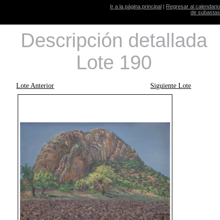
Ir a la página principal
|
Regresar al calendario
de subastas
Descripción detallada
Lote 190
Lote Anterior
Siguiente Lote