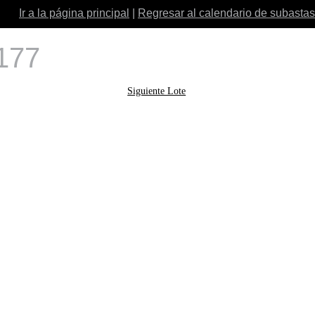
Ir a la página principal
|
Regresar al calendario de subastas
 177
Siguiente Lote