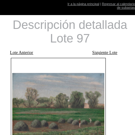
Ir a la página principal
|
Regresar al calendario
de subastas
Descripción detallada
Lote 97
Lote Anterior
Siguiente Lote