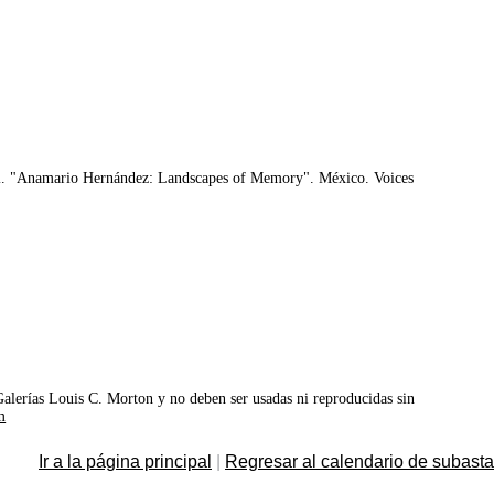
. "Anamario Hernández: Landscapes of Memory". México. Voices
©Galerías Louis C. Morton y no deben ser usadas ni reproducidas sin
m
Ir a la página principal
|
Regresar al calendario de subast