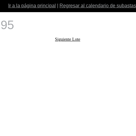
Ir a la página principal
|
Regresar al calendario de subastas
 95
Siguiente Lote