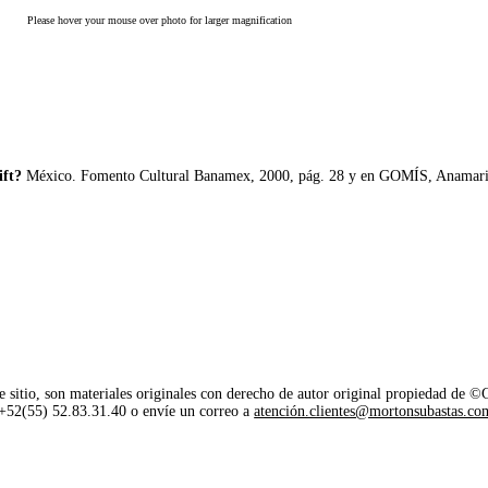
Please hover your mouse over photo for larger magnification
ift?
México. Fomento Cultural Banamex, 2000, pág. 28 y en GOMÍS, Anamari
e sitio, son materiales originales con derecho de autor original propiedad de 
o +52(55) 52.83.31.40 o envíe un correo a
atención.clientes@mortonsubastas.co