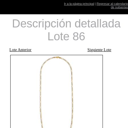
Ir a la página principal
|
Regresar al calendario
de subastas
Descripción detallada
Lote 86
Lote Anterior
Siguiente Lote