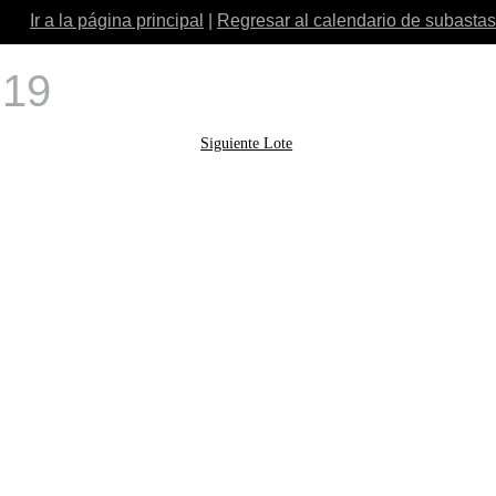
Ir a la página principal
|
Regresar al calendario de subastas
 19
Siguiente Lote