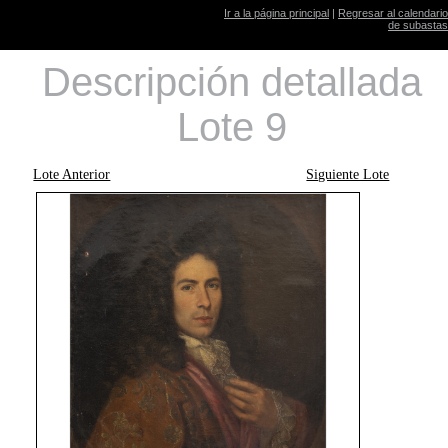
Ir a la página principal
|
Regresar al calendario
de subastas
Descripción detallada
Lote 9
Lote Anterior
Siguiente Lote