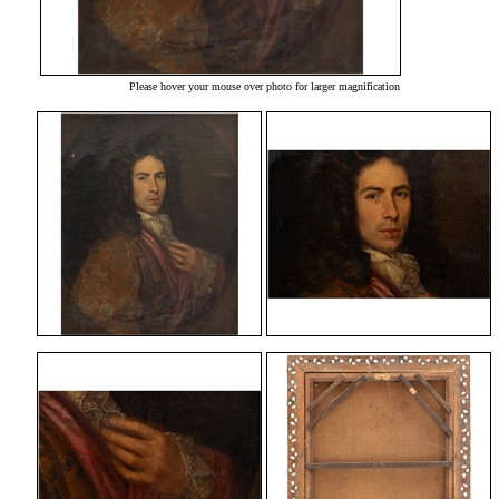
Please hover your mouse over photo for larger magnification