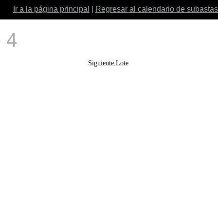
Ir a la página principal
|
Regresar al calendario de subastas
 4
Siguiente Lote