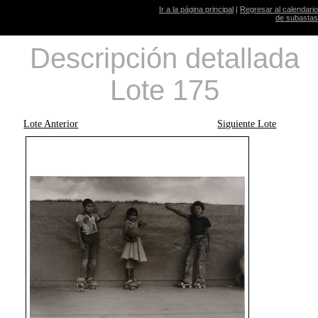
Ir a la página principal
|
Regresar al calendario
de subastas
Descripción detallada
Lote 175
Lote Anterior
Siguiente Lote