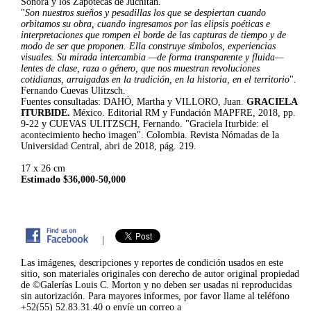
Sonora y los Zapotecas de Juchitán.
"
Son nuestros sueños y pesadillas los que se despiertan cuando
orbitamos su obra, cuando ingresamos por las elipsis poéticas e
interpretaciones que rompen el borde de las capturas de tiempo y de
modo de ser que proponen. Ella construye símbolos, experiencias
visuales. Su mirada intercambia —de forma transparente y fluida—
lentes de clase, raza o género, que nos muestran revoluciones
cotidianas, arraigadas en la tradición, en la historia, en el territorio
".
Fernando Cuevas Ulitzsch.
Fuentes consultadas: DAHÓ, Martha y VILLORO, Juan.
GRACIELA
ITURBIDE.
México. Editorial RM y Fundación MAPFRE, 2018, pp.
9-22 y CUEVAS ULITZSCH, Fernando. "Graciela Iturbide: el
acontecimiento hecho imagen". Colombia. Revista Nómadas de la
Universidad Central, abri de 2018, pág. 219.
17 x 26 cm
Estimado $36,000-50,000
|
Las imágenes, descripciones y reportes de condición usados en este
sitio, son materiales originales con derecho de autor original propiedad
de ©Galerías Louis C. Morton y no deben ser usadas ni reproducidas
sin autorización. Para mayores informes, por favor llame al teléfono
+52(55) 52.83.31.40 o envíe un correo a