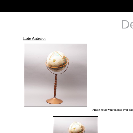
De
Lote Anterior
Please hover your mouse over phot