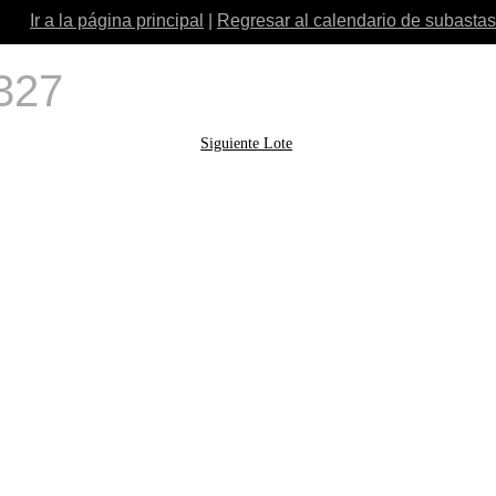
Ir a la página principal
|
Regresar al calendario de subastas
 327
Siguiente Lote