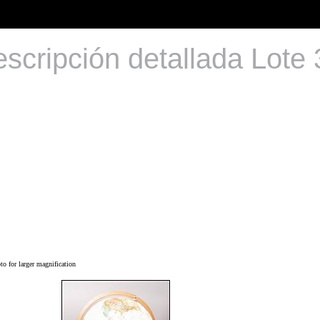
scripción detallada Lote
o for larger magnification