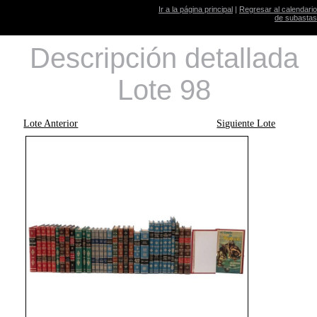
Ir a la página principal
|
Regresar al calendario
de subastas
Descripción detallada
Lote 98
Lote Anterior
Siguiente Lote