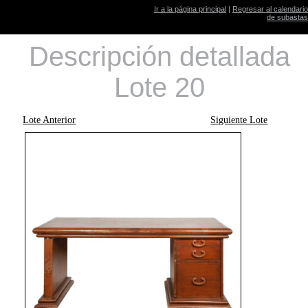
Ir a la página principal
|
Regresar al calendario
de subastas
Descripción detallada
Lote 20
Lote Anterior
Siguiente Lote