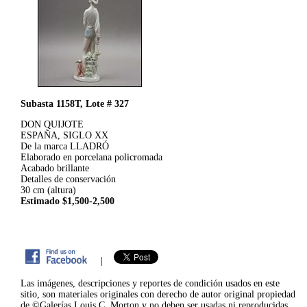
Subasta 1158T, Lote # 327
DON QUIJOTE
ESPAÑA, SIGLO XX
De la marca LLADRÓ
Elaborado en porcelana policromada
Acabado brillante
Detalles de conservación
30 cm (altura)
Estimado $1,500-2,500
|
Las imágenes, descripciones y reportes de condición usados en este
sitio, son materiales originales con derecho de autor original propiedad
de ©Galerías Louis C. Morton y no deben ser usadas ni reproducidas