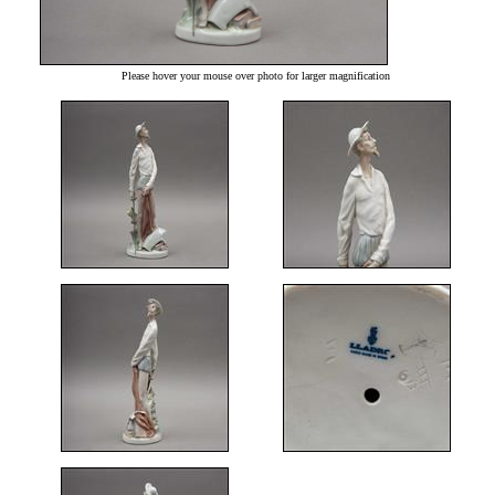
Please hover your mouse over photo for larger magnification