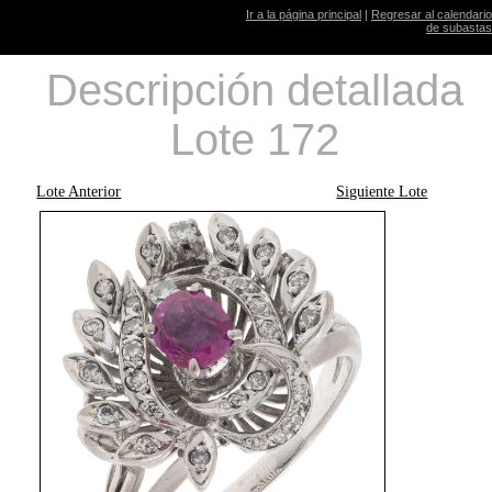
Ir a la página principal
|
Regresar al calendario
de subastas
Descripción detallada
Lote 172
Lote Anterior
Siguiente Lote