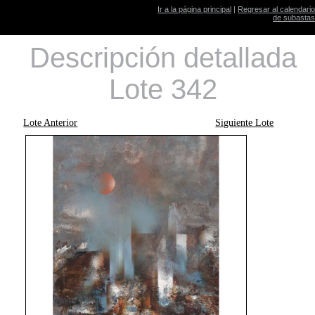
Ir a la página principal
|
Regresar al calendario
de subastas
Descripción detallada
Lote 342
Lote Anterior
Siguiente Lote