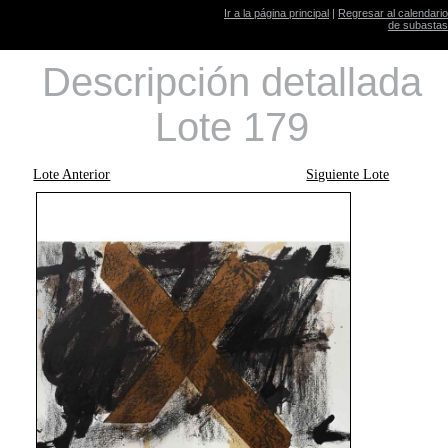
Ir a la página principal
|
Regresar al calendario
de subastas
Descripción detallada
Lote 179
Lote Anterior
Siguiente Lote