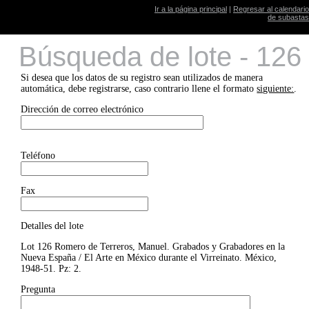
Ir a la página principal
|
Regresar al calendario
de subastas
Búsqueda de lote - 126
Si desea que los datos de su registro sean utilizados de manera
automática, debe registrarse, caso contrario llene el formato
siguiente:
.
Dirección de correo electrónico
Teléfono
Fax
Detalles del lote
Lot 126 Romero de Terreros, Manuel. Grabados y Grabadores en la
Nueva España / El Arte en México durante el Virreinato. México,
1948-51. Pz: 2.
Pregunta