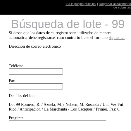
Ir a la página principal
|
Regresar al calendario
de subastas
Búsqueda de lote - 99
Si desea que los datos de su registro sean utilizados de manera
automática, debe registrarse, caso contrario llene el formato
siguiente:
.
Dirección de correo electrónico
Teléfono
Fax
Detalles del lote
Lot 99 Romero, R. / Azuela, M. / Nelken, M. Rosenda / Una Vez Fui
Rico / Anticipación / La Marchanta / Los Caciques / Primer. Pzs: 6.
Pregunta