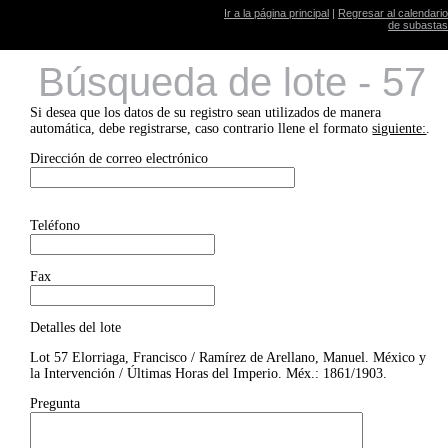
Ir a la página principal
|
Regresar al calendario
de subastas
Búsqueda de lote - 57
Si desea que los datos de su registro sean utilizados de manera
automática, debe registrarse, caso contrario llene el formato
siguiente:
.
Dirección de correo electrónico
Teléfono
Fax
Detalles del lote
Lot 57 Elorriaga, Francisco / Ramírez de Arellano, Manuel. México y
la Intervención / Últimas Horas del Imperio. Méx.: 1861/1903.
Pregunta