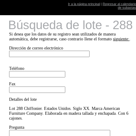
Ir a la página principal
|
Regresar al calendario
de subastas
Búsqueda de lote - 288
Si desea que los datos de su registro sean utilizados de manera
automática, debe registrarse, caso contrario llene el formato
siguiente:
.
Dirección de correo electrónico
Teléfono
Fax
Detalles del lote
Lot 288 Chiffonier. Estados Unidos. Siglo XX. Marca American
Furniture Company. Elaborada en madera tallada y enchapada. Con 6
cajones.
Pregunta