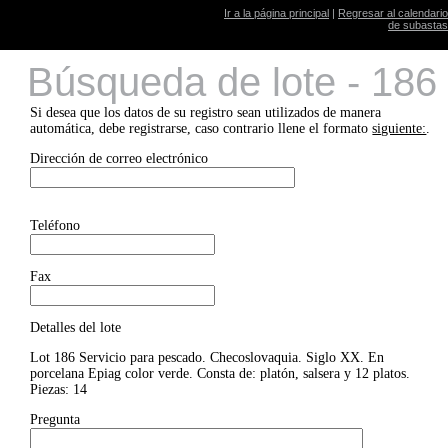
Ir a la página principal
|
Regresar al calendario
de subastas
Búsqueda de lote - 186
Si desea que los datos de su registro sean utilizados de manera
automática, debe registrarse, caso contrario llene el formato
siguiente:
.
Dirección de correo electrónico
Teléfono
Fax
Detalles del lote
Lot 186 Servicio para pescado. Checoslovaquia. Siglo XX. En
porcelana Epiag color verde. Consta de: platón, salsera y 12 platos.
Piezas: 14
Pregunta