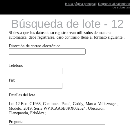
Ir a la página principal
|
Regresar al calendario
de subastas
Búsqueda de lote - 12
Si desea que los datos de su registro sean utilizados de manera
automática, debe registrarse, caso contrario llene el formato
siguiente:
.
Dirección de correo electrónico
Teléfono
Fax
Detalles del lote
Lot 12 Eco. G1988; Camioneta Panel, Caddy; Marca: Volkswagen;
Modelo: 2019; Serie WV1CAASE8KX002524; Ubicación:
Tlanepantla, EdoMex.;...
Pregunta