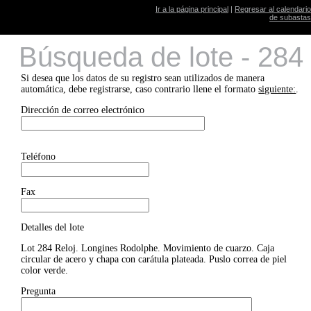
Ir a la página principal
|
Regresar al calendario
de subastas
Búsqueda de lote - 284
Si desea que los datos de su registro sean utilizados de manera
automática, debe registrarse, caso contrario llene el formato
siguiente:
.
Dirección de correo electrónico
Teléfono
Fax
Detalles del lote
Lot 284 Reloj. Longines Rodolphe. Movimiento de cuarzo. Caja
circular de acero y chapa con carátula plateada. Puslo correa de piel
color verde.
Pregunta