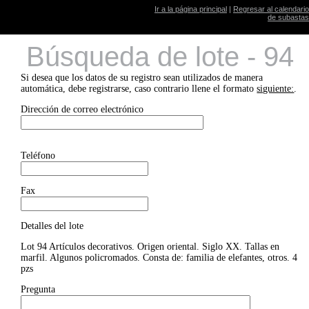
Ir a la página principal
|
Regresar al calendario
de subastas
Búsqueda de lote - 94
Si desea que los datos de su registro sean utilizados de manera
automática, debe registrarse, caso contrario llene el formato
siguiente:
.
Dirección de correo electrónico
Teléfono
Fax
Detalles del lote
Lot 94 Artículos decorativos. Origen oriental. Siglo XX. Tallas en
marfil. Algunos policromados. Consta de: familia de elefantes, otros. 4
pzs
Pregunta