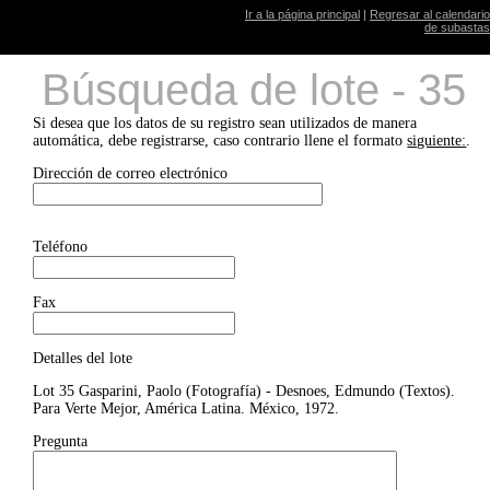
Ir a la página principal
|
Regresar al calendario
de subastas
Búsqueda de lote - 35
Si desea que los datos de su registro sean utilizados de manera
automática, debe registrarse, caso contrario llene el formato
siguiente:
.
Dirección de correo electrónico
Teléfono
Fax
Detalles del lote
Lot 35 Gasparini, Paolo (Fotografía) - Desnoes, Edmundo (Textos).
Para Verte Mejor, América Latina. México, 1972.
Pregunta