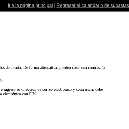
Ir a la página principal
|
Regresar al calendario de subastas
.
ados de cuenta. De forma alternativa, pueden crear una contraseña
ña.
o e ingresó su dirección de correo electrónico y contraseña, debe
eo electrónico con PIN.