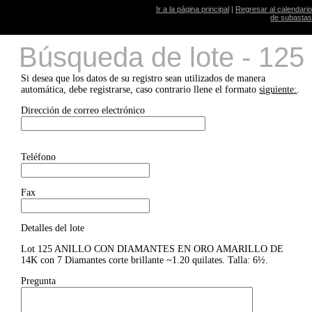
Ir a la página principal
|
Regresar al calendario
de subastas
Búsqueda de lote - 125
Si desea que los datos de su registro sean utilizados de manera
automática, debe registrarse, caso contrario llene el formato
siguiente:
.
Dirección de correo electrónico
Teléfono
Fax
Detalles del lote
Lot 125 ANILLO CON DIAMANTES EN ORO AMARILLO DE
14K con 7 Diamantes corte brillante ~1.20 quilates. Talla: 6½.
Pregunta