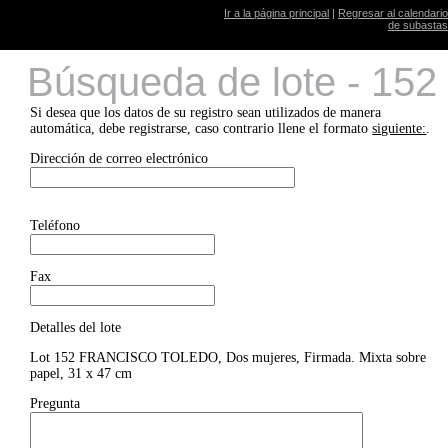
Ir a la página principal
|
Regresar al calendario
de subastas
Búsqueda de lote - 152
Si desea que los datos de su registro sean utilizados de manera
automática, debe registrarse, caso contrario llene el formato
siguiente:
.
Dirección de correo electrónico
Teléfono
Fax
Detalles del lote
Lot 152 FRANCISCO TOLEDO, Dos mujeres, Firmada. Mixta sobre
papel, 31 x 47 cm
Pregunta