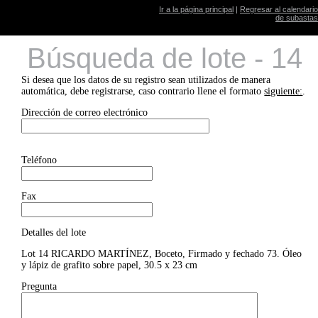
Ir a la página principal
|
Regresar al calendario
de subastas
Búsqueda de lote - 14
Si desea que los datos de su registro sean utilizados de manera
automática, debe registrarse, caso contrario llene el formato
siguiente:
.
Dirección de correo electrónico
Teléfono
Fax
Detalles del lote
Lot 14 RICARDO MARTÍNEZ, Boceto, Firmado y fechado 73. Óleo
y lápiz de grafito sobre papel, 30.5 x 23 cm
Pregunta