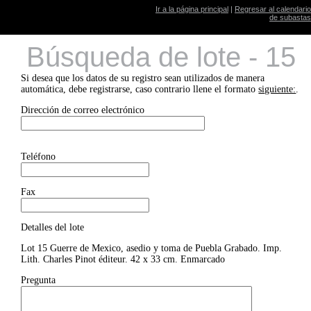
Ir a la página principal
|
Regresar al calendario
de subastas
Búsqueda de lote - 15
Si desea que los datos de su registro sean utilizados de manera
automática, debe registrarse, caso contrario llene el formato
siguiente:
.
Dirección de correo electrónico
Teléfono
Fax
Detalles del lote
Lot 15 Guerre de Mexico, asedio y toma de Puebla Grabado. Imp.
Lith. Charles Pinot éditeur. 42 x 33 cm. Enmarcado
Pregunta