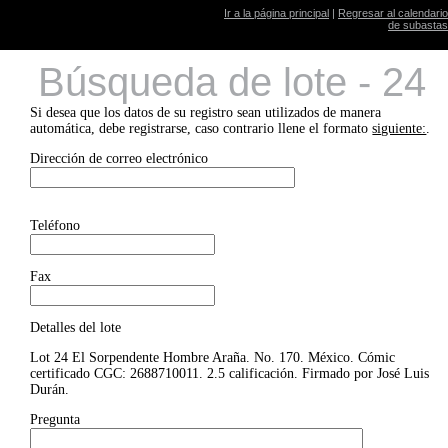
Ir a la página principal
|
Regresar al calendario
de subastas
Búsqueda de lote - 24
Si desea que los datos de su registro sean utilizados de manera
automática, debe registrarse, caso contrario llene el formato
siguiente:
.
Dirección de correo electrónico
Teléfono
Fax
Detalles del lote
Lot 24 El Sorpendente Hombre Araña. No. 170. México. Cómic
certificado CGC: 2688710011. 2.5 calificación. Firmado por José Luis
Durán.
Pregunta