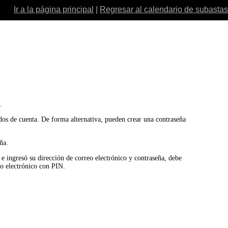
Ir a la página principal
|
Regresar al calendario de subastas
.
ados de cuenta. De forma alternativa, pueden crear una contraseña
ña.
o e ingresó su dirección de correo electrónico y contraseña, debe
eo electrónico con PIN.