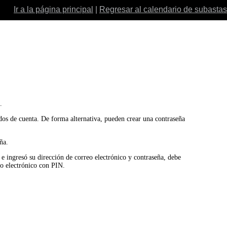
Ir a la página principal
|
Regresar al calendario de subastas
.
ados de cuenta. De forma alternativa, pueden crear una contraseña
ña.
o e ingresó su dirección de correo electrónico y contraseña, debe
eo electrónico con PIN.