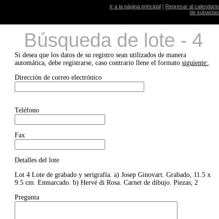
Ir a la página principal
|
Regresar al calendario
de subastas
Búsqueda de lote - 4
Si desea que los datos de su registro sean utilizados de manera
automática, debe registrarse, caso contrario llene el formato
siguiente:
.
Dirección de correo electrónico
Teléfono
Fax
Detalles del lote
Lot 4 Lote de grabado y serigrafía. a) Josep Ginovart. Grabado, 11.5 x
9.5 cm. Enmarcado. b) Hervé di Rosa. Carnet de dibujo. Piezas; 2
Pregunta